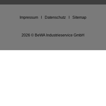
Impressum
I
Datenschutz
I
Sitemap
2026 © BeWA Industrieservice GmbH