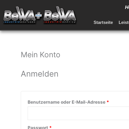
Zum
Ho
Inhalt
springen
Startseite
Leis
Mein Konto
Erforderlich
Erforderl
Anmelden
Benutzername oder E-Mail-Adresse
*
Passwort
*