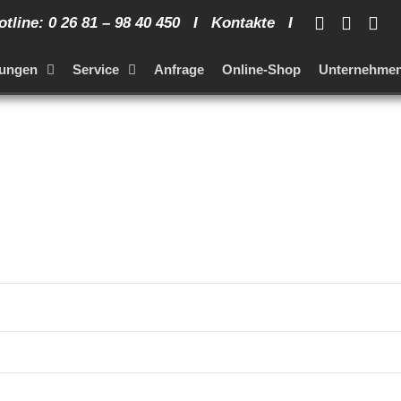
tline: 0 26 81 – 98 40 450 I
Kontakte
I
tungen
Service
Anfrage
Online-Shop
Unternehme
ich