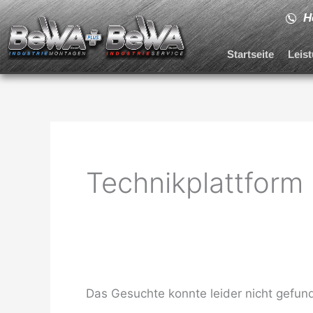
Zum
Ho
Inhalt
springen
Startseite
Leis
Suchen
nach:
Technikplattform
Das Gesuchte konnte leider nicht gefunde